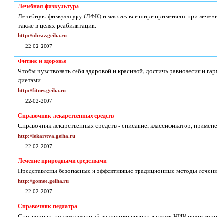
Лечебная физкультура
Лечебную физкультуру (ЛФК) и массаж все шире применяют при лечении
также в целях реабилитации.
http://obraz.geiha.ru
22-02-2007
Фитнес и здоровье
Чтобы чувствовать себя здоровой и красивой, достичь равновесия и гар
диетами
http://fitnes.geiha.ru
22-02-2007
Справочник лекарственных средств
Справочник лекарственных средств - описание, классификатор, примен
http://lekarstva.geiha.ru
22-02-2007
Лечение природными средствами
Представлены безопасные и эффективные традиционные методы лечени
http://gomeo.geiha.ru
22-02-2007
Справочник педиатра
Справочник, подготовленный ведущими специалистами НИИ педиатрии