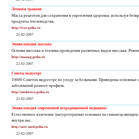
Лечимся травами
Масса рецептов для сохранения и укрепления здоровья, используя безв
продукты пчеловодства.
http://trav.geiha.ru
22-02-2007
Энциклопедия массажа
Основы массажа и техника проведения различных видов массажа. Реком
http://massag.geiha.ru
22-02-2007
Советы медсестре
10000 Советов медсестре по уходу за больными. Приведены основные
заболеваний разного профиля.
http://medsestra.geiha.ru
22-02-2007
Энциклопедия современной нетрадиционной медицины
Естественное излечение (натуротерапия) основано на самоисцеляющем
внутри нас.
http://netr-med.geiha.ru
22-02-2007