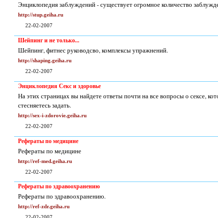
Энциклопедия заблуждений - существует огромное количество заблужде
http://stup.geiha.ru
22-02-2007
Шейпинг и не только...
Шейпинг, фитнес руководсво, комплексы упражнений.
http://shaping.geiha.ru
22-02-2007
Энциклопедия Секс и здоровье
На этих страницах вы найдете ответы почти на все вопросы о сексе, кот
стесняетесь задать.
http://sex-i-zdorovie.geiha.ru
22-02-2007
Рефераты по медицине
Рефераты по медицине
http://ref-med.geiha.ru
22-02-2007
Рефераты по здравоохранению
Рефераты по здравоохранению.
http://ref-zdr.geiha.ru
22-02-2007