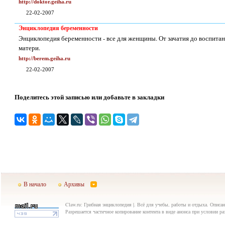
http://doktor.geiha.ru
22-02-2007
Энциклопедия беременности
Энциклопедия беременности - все для женщины. От зачатия до воспита
матери.
http://berem.geiha.ru
22-02-2007
Поделитесь этой записью или добавьте в закладки
В начало
Архивы
Claw.ru: Грибная энциклопедия |. Всё для учебы, работы и отдыха. Описан
Разрешается частичное копирование контента в виде анонса при условии р