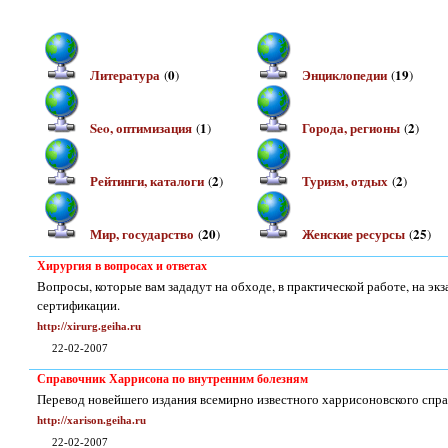
Литература
0
Энциклопедии
19
(
)
(
)
Seo, оптимизация
1
Города, регионы
2
(
)
(
)
Рейтинги, каталоги
2
Туризм, отдых
2
(
)
(
)
Мир, государство
20
Женские ресурсы
25
(
)
(
)
Хирургия в вопросах и ответах
Вопросы, которые вам зададут на обходе, в практической работе, на экз
сертификации.
http://xirurg.geiha.ru
22-02-2007
Справочник Харрисона по внутренним болезням
Перевод новейшего издания всемирно известного харрисоновского спра
http://xarison.geiha.ru
22-02-2007