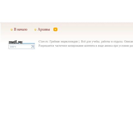
В начало
Архивы
Claw.ru: Грибная энциклопедия |. Всё для учебы, работы и отдыха. Описан
Разрешается частичное копирование контента в виде анонса при условии р